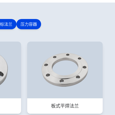
标法兰
压力容器
板式平焊法兰