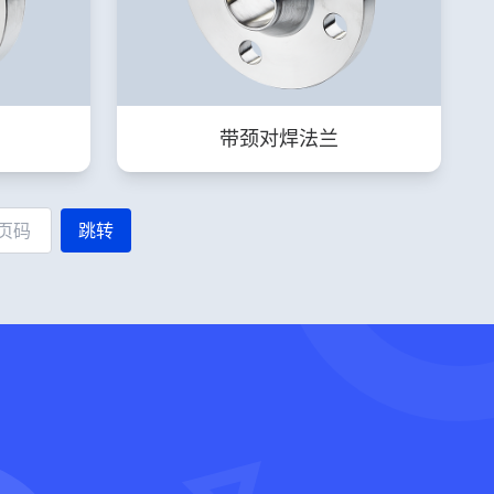
带颈对焊法兰