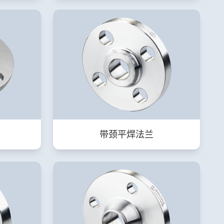
带颈平焊法兰