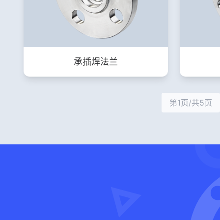
承插焊法兰
第1页/共5页