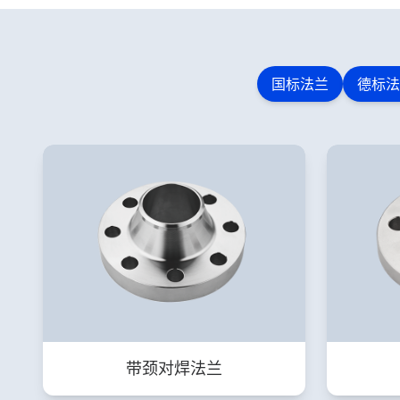
国标法兰
德标法
带颈对焊法兰