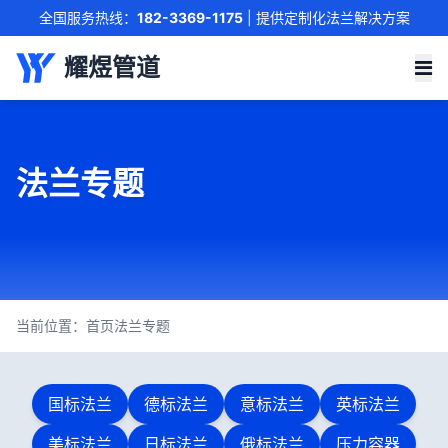
全国服务热线：
182-3369-1175
| 提供定制化法兰解决方案
联系我们
耀煜管道
法兰专题
当前位置：
首页
法兰专题
国标法兰
德标法兰
意标法兰
英标法兰
美标法兰
日标法兰
俄标法兰
压力容器