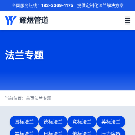
全国服务热线：
182-3369-1175
| 提供定制化法兰解决方案
联系我们
耀煜管道
法兰专题
当前位置：
首页
法兰专题
国标法兰
德标法兰
意标法兰
英标法兰
美标法兰
日标法兰
俄标法兰
压力容器