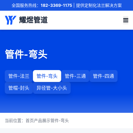
全国服务热线：
182-3369-1175
| 提供定制化法兰解决方案
联系我们
耀煜管道
管件-弯头
管件-法兰
管件-弯头
管件-三通
管件-四通
管帽-封头
异径管-大小头
当前位置：
首页
产品展示
管件-弯头