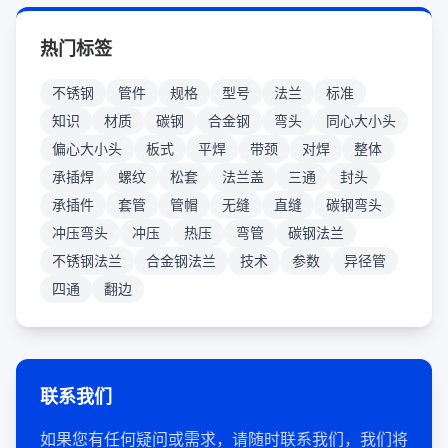
热门标签
不锈钢
管件
规格
型号
法兰
标准
知识
材质
碳钢
合金钢
弯头
同心大小头
偏心大小头
板式
平焊
带颈
对焊
整体
承插焊
螺纹
松套
法兰盖
三通
封头
承插件
套管
管帽
无缝
直缝
碳钢弯头
冲压弯头
冲压
热压
弯管
碳钢法兰‌
不锈钢法兰‌
合金钢法兰‌
技术
参数
异径管
四通
翻边
联系我们
如果您有任何疑问或需求，请随时联系我们，我们将